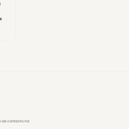
6
rs
o de contacto na