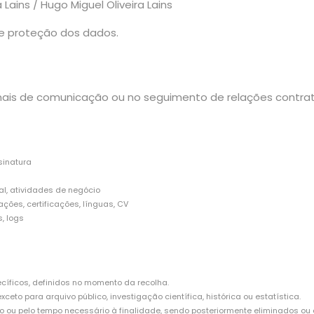
ains / Hugo Miguel Oliveira Lains
 e proteção dos dados.
nais de comunicação ou no seguimento de relações contratu
ssinatura
al, atividades de negócio
ações, certificações, línguas, CV
, logs
cíficos, definidos no momento da recolha.
eto para arquivo público, investigação científica, histórica ou estatística.
 ou pelo tempo necessário à finalidade, sendo posteriormente eliminados ou