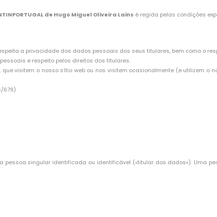
TINPORTUGAL de Hugo Miguel Oliveira Lains
é regida pelas condições ex
espeita a privacidade dos dados pessoais dos seus titulares, bem como o re
ssoais e respeito pelos direitos dos titulares.
que visitem o nosso sítio web ou nos visitem ocasionalmente (e utilizem o n
6/679)
essoa singular identificada ou identificável («titular dos dados»). Uma pes