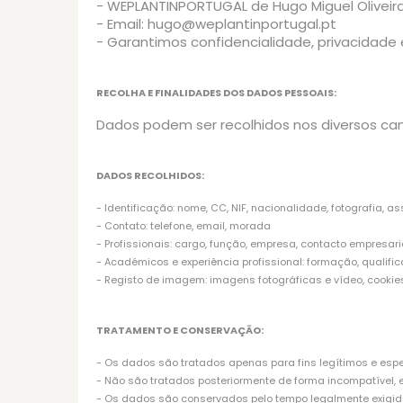
- WEPLANTINPORTUGAL de Hugo Miguel Oliveira L
- Email: hugo@weplantinportugal.pt
- Garantimos confidencialidade, privacidade
RECOLHA E FINALIDADES DOS DADOS PESSOAIS:
Dados podem ser recolhidos nos diversos ca
DADOS RECOLHIDOS:
- Identificação: nome, CC, NIF, nacionalidade, fotografia, a
- Contato: telefone, email, morada
- Profissionais: cargo, função, empresa, contacto empresari
- Académicos e experiência profissional: formação, qualific
- Registo de imagem: imagens fotográficas e vídeo, cookies
TRATAMENTO E CONSERVAÇÃO:
- Os dados são tratados apenas para fins legítimos e espe
- Não são tratados posteriormente de forma incompatível, exc
- Os dados são conservados pelo tempo legalmente exigido