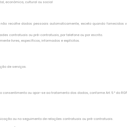
tal, económica, cultural ou social
não recolhe dados pessoais automaticamente, exceto quando fornecidos volu
es contratuais ou pré-contratuais, por telefone ou por escrito.
te livres, específicos, informados e explícitos.
ção de serviços.
ar o consentimento ou opor-se ao tratamento dos dados, conforme Art. 5.º do RGP
cação ou no seguimento de relações contratuais ou pré-contratuais.