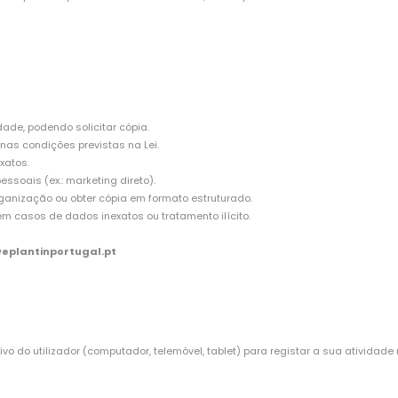
ade, podendo solicitar cópia.
 nas condições previstas na Lei.
xatos.
soais (ex.: marketing direto).
rganização ou obter cópia em formato estruturado.
em casos de dados inexatos ou tratamento ilícito.
eplantinportugal.pt
ivo do utilizador (computador, telemóvel, tablet) para registar a sua atividade 