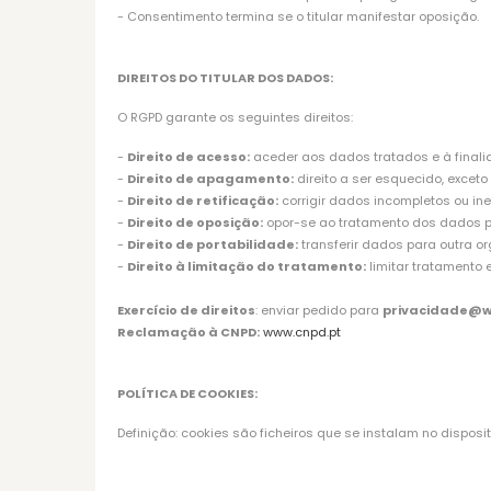
- Consentimento termina se o titular manifestar oposição.
DIREITOS DO TITULAR DOS DADOS:
O RGPD garante os seguintes direitos:
-
Direito de acesso:
aceder aos dados tratados e à finalid
-
Direito de apagamento:
direito a ser esquecido, exceto
-
Direito de retificação:
corrigir dados incompletos ou ine
-
Direito de oposição:
opor-se ao tratamento dos dados pes
-
Direito de portabilidade:
transferir dados para outra o
-
Direito à limitação do tratamento:
limitar tratamento 
Exercício de direitos
: enviar pedido para
privacidade@w
Reclamação à CNPD:
www.cnpd.pt
POLÍTICA DE COOKIES:
Definição: cookies são ficheiros que se instalam no disposit