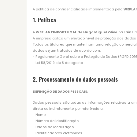
A política de confidencialidade implementada pela
WEPLAN
1. Política
A
WEPLANTINPORTUGAL de Hugo Miguel Oliveira Lains
r
A empresa aplica um elevado nível de proteção dos dados pe
Todos os titulares que mantenham uma relação comercial, 
dados sejam tratados de acordo com:
- Regulamento Geral sobre a Proteção de Dados (RGPD 201
- Lei 58/2019, de 8 de agosto
2. Processamento de dados pessoais
DEFINIÇÃO DE DADOS PESSOAIS:
Dados pessoais são todas as informações relativas a uma p
direta ou indiretamente, por referência a:
- Nome
- Número de identificação
- Dados de localização
- Identificadores eletrónicos