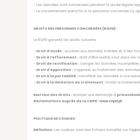
- Les données sont conservées pendant la durée légale req
- Le consentement prend fin si la personne concernée s’y o
DROITS DES PERSONNES CONCERNÉES (RGPD):
Le RGPD garantit les droits suivants:
-
Droit d’accès :
accéder aux données traitées et à leur fina
-
Droit à l’effacement :
droit d’être oublié, sauf dans les c
-
Droit de rectification :
corriger les données incomplètes 
-
Droit d’opposition :
s’opposer au traitement des données p
-
Droit à la portabilité :
transférer les données à une autre
-
Droit à la limitation du traitement :
limiter le traitemen
Exercice des droits :
envoyer une demande à
privacidad
Réclamations auprès de la CNPD :
www.cnpd.pt
POLITIQUE DE COOKIES:
Définition:
Les cookies sont des fichiers installés sur l’appare