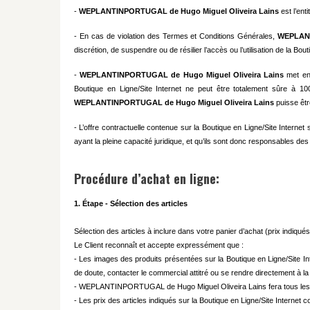
-
WEPLANTINPORTUGAL de Hugo Miguel Oliveira Lains
est l’ent
- En cas de violation des Termes et Conditions Générales,
WEPLANT
discrétion, de suspendre ou de résilier l’accès ou l’utilisation de la Bou
-
WEPLANTINPORTUGAL de Hugo Miguel Oliveira Lains
met en 
Boutique en Ligne/Site Internet ne peut être totalement sûre à 100
WEPLANTINPORTUGAL de Hugo Miguel Oliveira Lains
puisse êt
- L’offre contractuelle contenue sur la Boutique en Ligne/Site Interne
ayant la pleine capacité juridique, et qu’ils sont donc responsables de
Procédure d’achat en ligne:
1. Étape - Sélection des articles
Sélection des articles à inclure dans votre panier d’achat (prix indiqué
Le Client reconnaît et accepte expressément que :
- Les images des produits présentées sur la Boutique en Ligne/Site Inter
de doute, contacter le commercial attitré ou se rendre directement à la
- WEPLANTINPORTUGAL de Hugo Miguel Oliveira Lains fera tous les effo
- Les prix des articles indiqués sur la Boutique en Ligne/Site Internet 