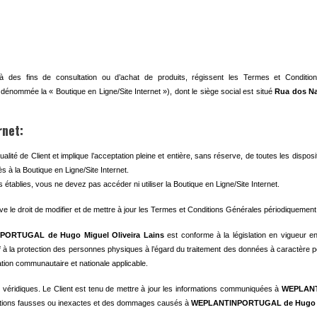
 des fins de consultation ou d’achat de produits, régissent les Termes et Conditions 
dénommée la « Boutique en Ligne/Site Internet »), dont le siège social est situé
Rua dos Na
rnet:
 qualité de Client et implique l’acceptation pleine et entière, sans réserve, de toutes les disp
s à la Boutique en Ligne/Site Internet.
établies, vous ne devez pas accéder ni utiliser la Boutique en Ligne/Site Internet.
e le droit de modifier et de mettre à jour les Termes et Conditions Générales périodiquement 
ORTUGAL de Hugo Miguel Oliveira Lains
est conforme à la législation en vigueur 
f à la protection des personnes physiques à l’égard du traitement des données à caractère p
ation communautaire et nationale applicable.
et véridiques. Le Client est tenu de mettre à jour les informations communiquées à
WEPLANTI
arations fausses ou inexactes et des dommages causés à
WEPLANTINPORTUGAL de Hugo Mi