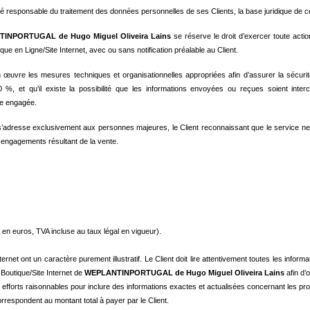
ité responsable du traitement des données personnelles de ses Clients, la base juridique de ce
INPORTUGAL de Hugo Miguel Oliveira Lains
se réserve le droit d’exercer toute action
tique en Ligne/Site Internet, avec ou sans notification préalable au Client.
œuvre les mesures techniques et organisationnelles appropriées afin d’assurer la sécurité de
 %, et qu’il existe la possibilité que les informations envoyées ou reçues soient inte
re engagée.
t s’adresse exclusivement aux personnes majeures, le Client reconnaissant que le service ne 
s engagements résultant de la vente.
s en euros, TVA incluse au taux légal en vigueur).
net ont un caractère purement illustratif. Le Client doit lire attentivement toutes les informa
 Boutique/Site Internet de
WEPLANTINPORTUGAL de Hugo Miguel Oliveira Lains
afin d’
rts raisonnables pour inclure des informations exactes et actualisées concernant les produi
correspondent au montant total à payer par le Client.