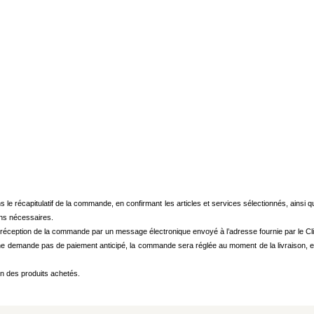
ns le récapitulatif de la commande, en confirmant les articles et services sélectionnés, ainsi 
ons nécessaires.
éception de la commande par un message électronique envoyé à l’adresse fournie par le Cli
e demande pas de paiement anticipé, la commande sera réglée au moment de la livraison, en
son des produits achetés.